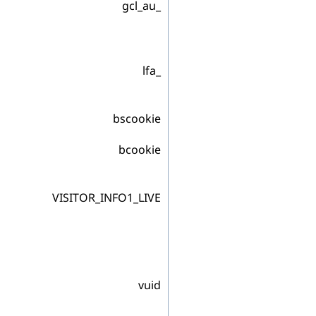
_gcl_au
_lfa
bscookie
bcookie
VISITOR_INFO1_LIVE
vuid