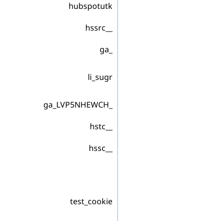
hubspotutk
__hssrc
_ga
li_sugr
_ga_LVP5NHEWCH
__hstc
__hssc
test_cookie