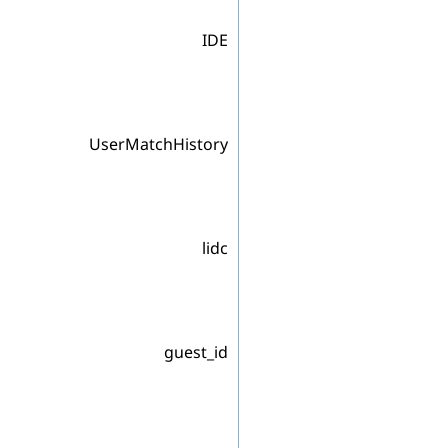
IDE
UserMatchHistory
lidc
guest_id