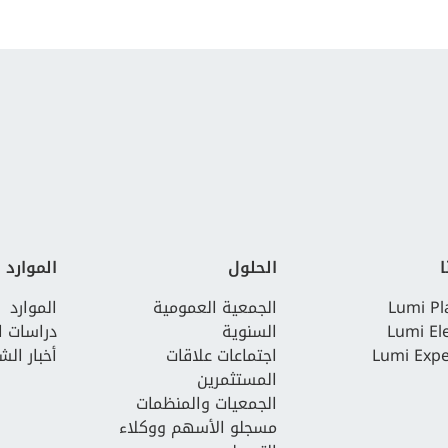
lumiglobal.com
لازم
179 يومًا
hubspot.com
لازم
29 دقائق
ا
الحلول
الموارد
lumiglobal.com
لازم
180 يومًا
Lumi Pl
الجمعية العمومية
الموارد
Lumi El
السنوية
دراسات ا
Lumi Expe
اجتماعات علاقات
أخبار الش
المستثمرين
الجمعيات والمنظمات
مسجلو الأسهم ووكلاء
lumiglobal.com
لازم
30 دقائق