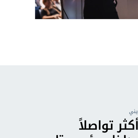
يني
كثر تواصلاً