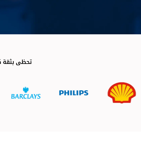
تحظى بثقة كب