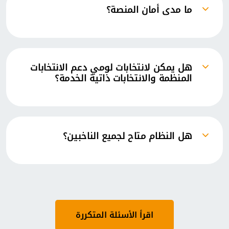
ما مدى أمان المنصة؟
تستخدم انتخابات لومي تشفيرًا متقدمًا وسجلات
تدقيق تم التحقق منها وإمكانية التحقق من
البداية إلى النهاية لحماية البيانات وضمان الثقة.
هل يمكن لانتخابات لومي دعم الانتخابات
المنظمة والانتخابات ذاتية الخدمة؟
نعم. تدعم المنصة الانتخابات والتصويت الحكومي
التكنولوجي في البيئات المنظمة، بالإضافة إلى
التصويت عند الطلب/الخدمة الذاتية لمرونة
الاستخدام.
هل النظام متاح لجميع الناخبين؟
نعم. المنصة شاملة بتصميمها، مما يضمن
سهولة الوصول عبر مختلف الأجهزة والتقنيات
المساعدة.
اقرأ الأسئلة المتكررة