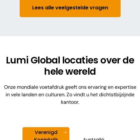
krachtige stem- en verkiezingsfunctionaliteit
afhandelen.
Lees alle veelgestelde vragen
en ingebouwd vraag- en antwoordbeheer, is
het Lumi Platform een ​​alles-in-één oplossing
voor bedrijven en verenigingen die de
ervaringen van aandeelhouders willen
verbeteren.
Lumi Global locaties over de
hele wereld
Onze mondiale voetafdruk geeft ons ervaring en expertise
in vele landen en culturen. Zo vindt u het dichtstbijzijnde
kantoor.
Verenigd
Koninkrijk
Australië