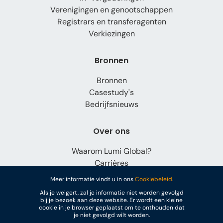
Verenigingen en genootschappen
Registrars en transferagenten
Verkiezingen
Bronnen
Bronnen
Casestudy's
Bedrijfsnieuws
Over ons
Waarom Lumi Global?
Carrières
Contact
Meer informatie vindt u in ons
Cookiebeleid
.
Als je weigert, zal je informatie niet worden gevolgd
bij je bezoek aan deze website. Er wordt een kleine
cookie in je browser geplaatst om te onthouden dat
je niet gevolgd wilt worden.