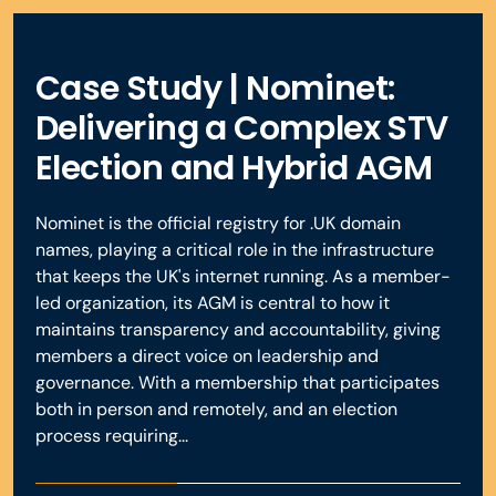
samen met gegevens over geregistreerde bezoekers,
deelnemers kunnen hun stemmen op elk gewenst
streepjescode of QR-code te presenteren, waarbij indien
een microfoon, waarmee deelnemers kunnen verzoeken
moment bijwerken. Ons platform verwerkt 1:1 of gewogen
stemmen en meer. Alle ingediende vragen worden
om in de sprekerswachtrij te worden opgenomen (die
nodig ook handmatig kan worden gezocht.
stemmen en biedt flexibele stemopties. Bovendien
vastgelegd en opgenomen in de eindrapportages,
Waarschuwingen over accounts houden de belangrijkste
opnieuw kan worden gerangschikt).
Case Study | Nominet:
waardoor u een compleet overzicht van uw bijeenkomst
houden externe displays de belangrijkste
belanghebbenden op de hoogte en we monitoren de
krijgt. We werken ook samen met de door u gekozen
belanghebbenden op de hoogte van de
Delivering a Complex STV
impact van het quorum en de opkomst op peilingen.
auditor wanneer u daarom wordt gevraagd om
resolutiestatussen en volmachtstemmen.
Election and Hybrid AGM
aanvullende zekerheid te bieden.
Meer informatie
Nominet is the official registry for .UK domain
Meer informatie
Boek een demo
names, playing a critical role in the infrastructure
Meer informatie
that keeps the UK's internet running. As a member-
led organization, its AGM is central to how it
maintains transparency and accountability, giving
members a direct voice on leadership and
governance. With a membership that participates
both in person and remotely, and an election
process requiring...