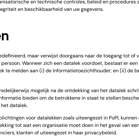
anisatorische en technische controles, beleid en procedures 
integriteit en beschikbaarheid van uw gegevens.
en
 gedefinieerd, maar verwijst doorgaans naar de toegang tot of 
persoon. Wanneer zich een datalek voordoet, bestaat er een 
lek te melden aan (i) de Informatietoezichthouder; en (ii) de
redelijkerwijs mogelijk na de ontdekking van het datalek schri
nformatie bieden om de betrokkene in staat te stellen bes
het datalek.
lichtingen voor datalekken zoals uiteengezet in PoPI, kunnen
rekking tot wat een organisatie moet doen in het geval van een
iers, klanten of uiteengezet in haar privacybeleid.