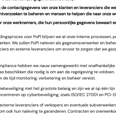
de contactgegevens van onze klanten en leveranciers die w
lantverzoeken te beheren en mensen te helpen die naar onze 
 onze werknemers, die hun persoonlijke gegevens bewaart en
dingsproces voor PoPI blijven we al onze interne processen, 
erken. We zullen PoPI naleven als gegevensverwerker en beh
ers en externe leveranciers om ervoor te zorgen dat we geza
compliance hebben we nauw samengewerkt met onafhankelijke 
ise beschikken die nodig is om aan de regelgeving te voldoen
n de tijd monitoring, verbetering en beheer vereist.
ebeveiliging met het grootste belang en zijn we al op één lij
ncentreren op cyberbeveiliging, zoals ISO/IEC 27001 en PCI-D
, externe leveranciers of verkopers en eventuele subverwerke
om ook hun naleving te garanderen. Contracten en overeenkom