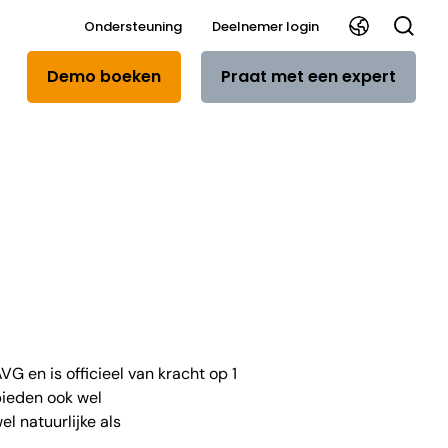
Ondersteuning
Deelnemer login
Demo boeken
Praat met een expert
G en is officieel van kracht op 1
bieden ook wel
l natuurlijke als