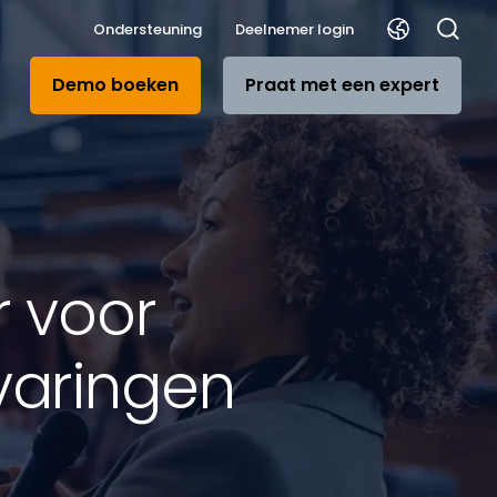
Ondersteuning
Deelnemer login
Demo boeken
Praat met een expert
 voor
rvaringen