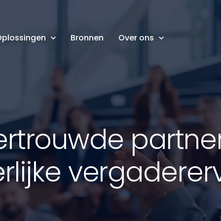
plossingen
Bronnen
Over ons
ertrouwde partner
rlijke vergadere