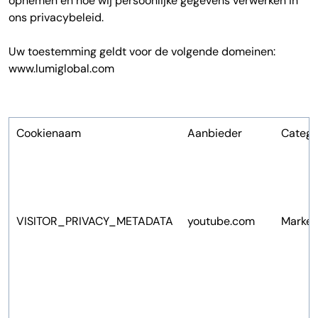
opnemen en hoe wij persoonlijke gegevens verwerken in
ons privacybeleid.
Uw toestemming geldt voor de volgende domeinen:
www.lumiglobal.com
Cookienaam
Aanbieder
Catego
VISITOR_PRIVACY_METADATA
youtube.com
Market