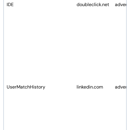
IDE
doubleclick.net
advert
UserMatchHistory
linkedin.com
advert