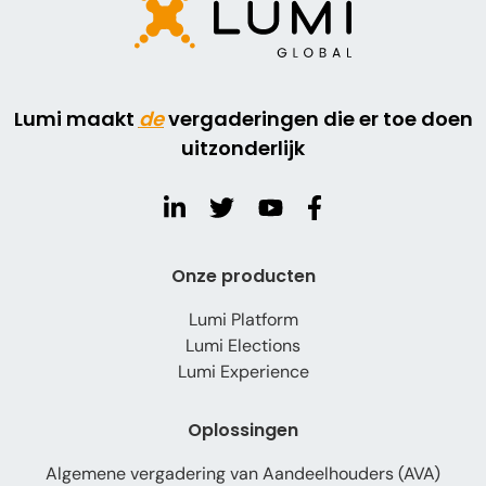
hubspotutk
lumiglobal.com
analys
__hssrc
lumiglobal.com
analys
Lumi maakt
de
vergaderingen die er toe doen
uitzonderlijk
_ga
lumiglobal.com
analys
Onze producten
li_sugr
linkedin.com
analys
Lumi Platform
Lumi Elections
Lumi Experience
_ga_LVP5NHEWCH
lumiglobal.com
analys
Oplossingen
Algemene vergadering van Aandeelhouders (AVA)
__hstc
lumiglobal.com
analys