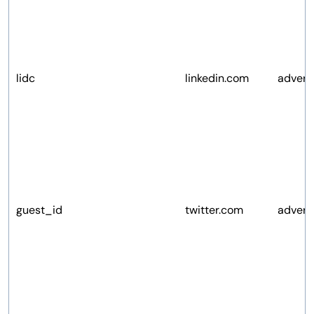
lidc
linkedin.com
advert
guest_id
twitter.com
advert