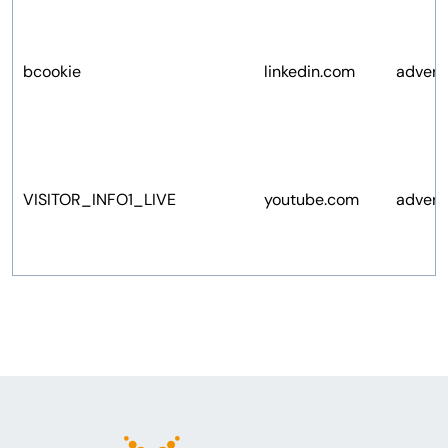
bcookie
linkedin.com
advert
VISITOR_INFO1_LIVE
youtube.com
advert
vuid
vimeo.com
analys