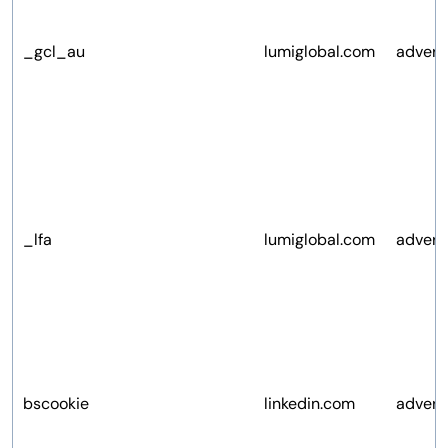
_gcl_au
lumiglobal.com
advert
_lfa
lumiglobal.com
advert
bscookie
linkedin.com
advert