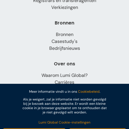
Registrars en transferagenten
Verkiezingen
Bronnen
Bronnen
Casestudy's
Bedrijfsnieuws
Over ons
Waarom Lumi Global?
Carrières
Contact
Meer informatie vindt u in ons
Cookiebeleid
.
Als je weigert, zal je informatie niet worden gevolgd
bij je bezoek aan deze website. Er wordt een kleine
cookie in je browser geplaatst om te onthouden dat
je niet gevolgd wilt worden.
Lumi Global Cookie-instellingen
© Lumi Global