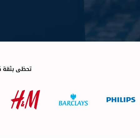
تحظى بثقة كب