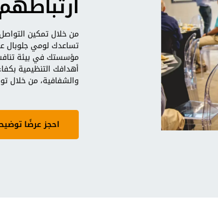
ارتباطهم
من خلال تمكين التواصل و
تساعدك لومي جلوبال على
مؤسستك في بيئة تنافسية
أهدافك التنظيمية بكفاءة
والشفافية، من خلال تو
احجز عرضًا توضيحيً