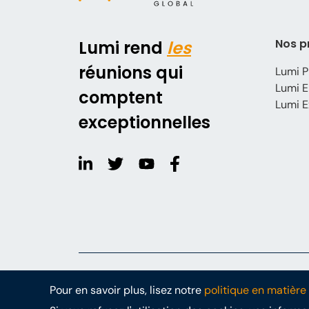
Nos p
Lumi rend
les
réunions qui
Lumi P
Lumi E
comptent
Lumi E
exceptionnelles
© Lumi Global
Politique relative aux cookies
Politique d
Pour en savoir plus, lisez notre
politique en matière