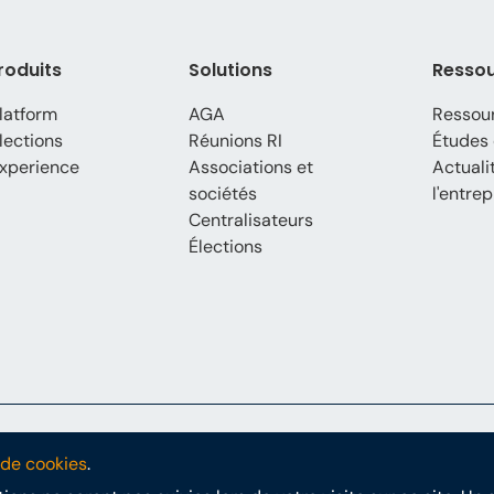
roduits
Solutions
Resso
latform
AGA
Ressou
lections
Réunions RI
Études 
xperience
Associations et
Actuali
sociétés
l'entrep
Centralisateurs
Élections
e confidentialité
Conditions générales
RGPD
Déclaration PoPI
 de cookies
.