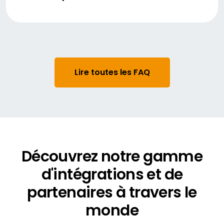
Vote virtuel et en salle simultané en
Les hôtes disposent de plusieurs moyens
temps réel
pour recevoir et modérer les questions lors
Vote simple : une personne, une voix
d'une réunion. La plateforme Lumi prend en
Vote pondéré
charge :
Élections complexes à plusieurs
candidats
Modération des questions en salle
Lire toutes les FAQ
Questions virtuelles
Questions écrites
Questions orales/audio uniquement
via le micro virtuel
Questions vidéo
Découvrez notre gamme
d'intégrations et de
partenaires à travers le
monde