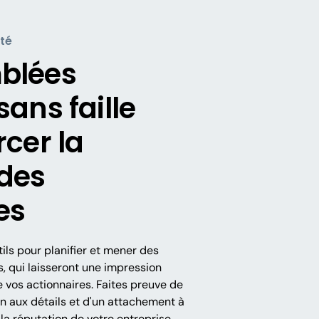
ité
blées
ans faille
rcer la
 des
es
tils pour planifier et mener des
, qui laisseront une impression
e vos actionnaires. Faites preuve de
on aux détails et d'un attachement à
 la réputation de votre entreprise.