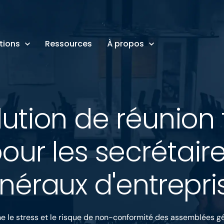
tions
Ressources
À propos
lution de réunion 
our les secrétair
néraux d'entrepri
ne le stress et le risque de non-conformité des assemblées gé