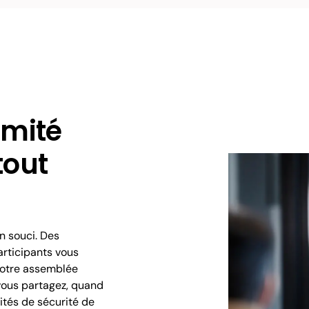
rmité
tout
n souci. Des
articipants vous
 votre assemblée
vous partagez, quand
lités de sécurité de