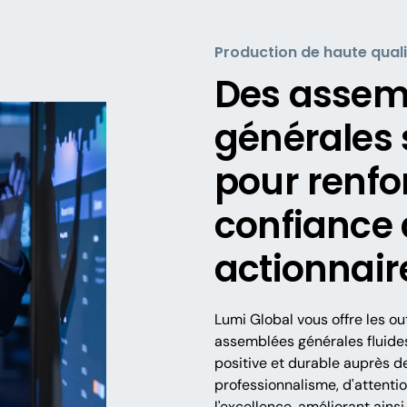
Production de haute qual
Des assem
générales s
pour renfo
confiance
actionnair
Lumi Global vous offre les ou
assemblées générales fluides
positive et durable auprès d
professionnalisme, d'attenti
l'excellence, améliorant ainsi