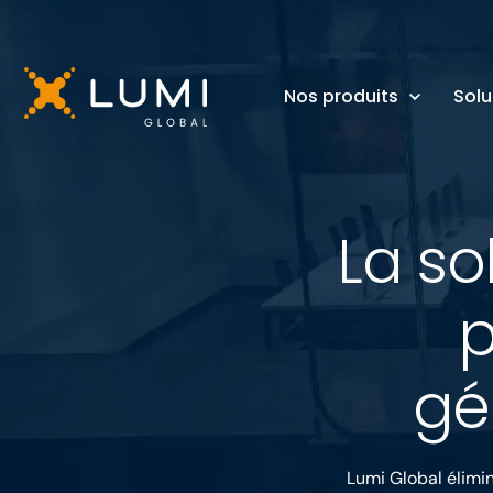
Nos produits
Solu
La so
p
gé
Lumi Global élimi