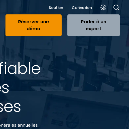
Soutien
Connexion
Réserver une
Parler à un
démo
expert
fiable
es
ses
nérales annuelles,