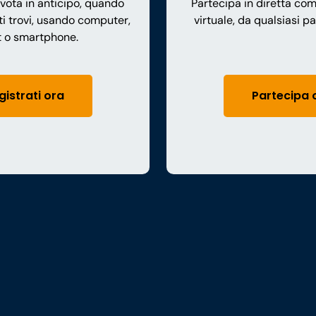
 vota in anticipo, quando
Partecipa in diretta co
ti trovi, usando computer,
virtuale, da qualsiasi p
t o smartphone.
gistrati ora
Partecipa 