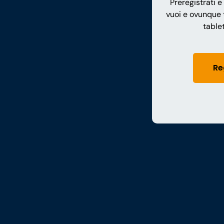
Preregistrati e
vuoi e ovunque 
table
Re