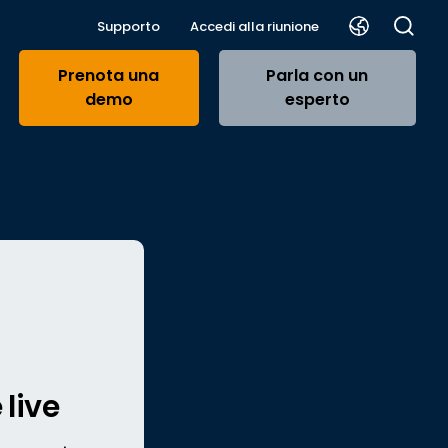
Supporto
Accedi alla riunione
Prenota una
Parla con un
demo
esperto
 live