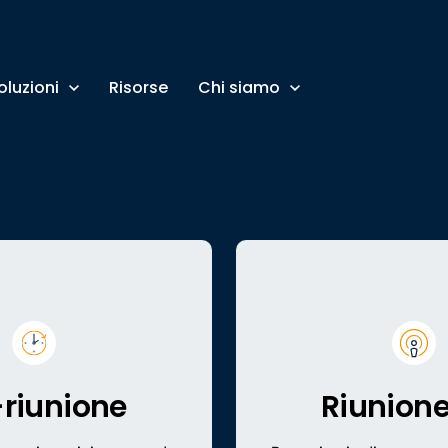
oluzioni
Risorse
Chi siamo
-riunione
Riunione