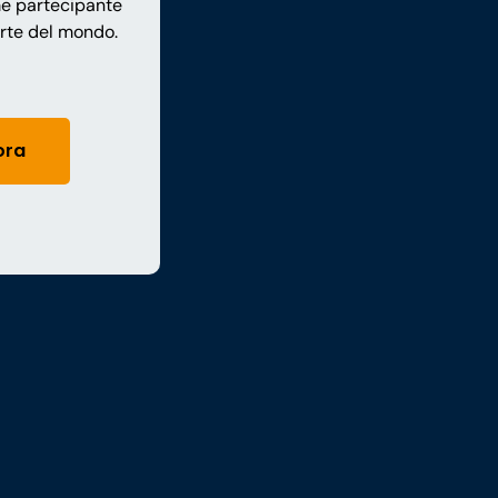
me partecipante
arte del mondo.
ora