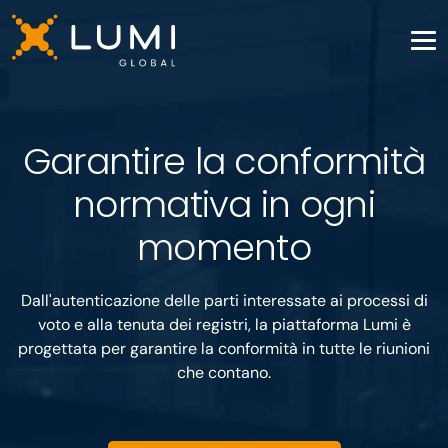
Garantire la conformità
normativa in ogni
momento
Dall'autenticazione delle parti interessate ai processi di
voto e alla tenuta dei registri, la piattaforma Lumi è
progettata per garantire la conformità in tutte le riunioni
che contano.