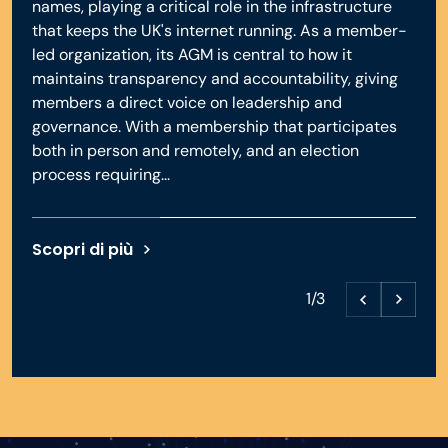
names, playing a critical role in the infrastructure
that keeps the UK's internet running. As a member-
led organization, its AGM is central to how it
maintains transparency and accountability, giving
members a direct voice on leadership and
governance. With a membership that participates
both in person and remotely, and an election
process requiring...
Scopri di più
1/3