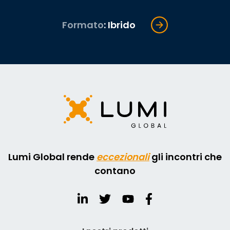
Formato
: Ibrido
Lumi Global rende
eccezionali
gli incontri che
contano