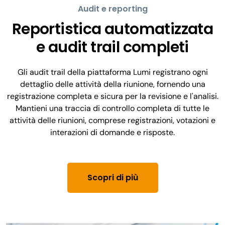
Audit e reporting
Reportistica automatizzata
e audit trail completi
Gli audit trail della piattaforma Lumi registrano ogni
dettaglio delle attività della riunione, fornendo una
registrazione completa e sicura per la revisione e l'analisi.
Mantieni una traccia di controllo completa di tutte le
attività delle riunioni, comprese registrazioni, votazioni e
interazioni di domande e risposte.
Scopri di più