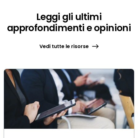
Leggi gli ultimi
approfondimenti e opinioni
Vedi tutte le risorse