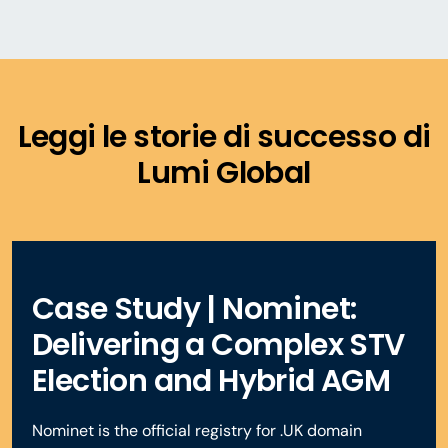
Autenticazione semplice e
Gli archivi sicuri tengono
Consenti ai membri di
Le migliori tecniche di
traccia di tutte le attività
crittografia proteggono i
sicura per tutte le parti
votare prima dello
svolgimento della riunione
dati sensibili
interessate
La piattaforma Lumi traccia e registra ogni transazione in
Leggi le storie di successo di
un registro di controllo. Ogni azione è completamente
La pre-votazione ti consente di aprire giorni, settimane e
La piattaforma Lumi è una soluzione affidabile end-to-
Lumi Global e i nostri partner sono certificati ISO/IEC
controllata e collegata alla specifica macchina client
27001:2013 e SOC2 e conduciamo test di penetrazione
end che garantisce che le elezioni e le riunioni critiche
persino mesi di votazione prima dell'inizio della tua
Lumi Global
coinvolta. Archivia i report post-evento in modo sicuro,
riunione annuale. Le parti interessate possono facilmente
regolari ed estesi utilizzando esperti indipendenti. I nostri
siano condotte con integrità, sicurezza e verificabilità.
mantenendo l'integrità dei dati per riferimento futuro e
accedere alla piattaforma ed esprimere il proprio voto su
prodotti sono sviluppati internamente secondo i principi
Dall'autenticazione sicura dei membri alla votazione in
conformità.
tempo reale, la tecnologia di Lumi Global consente ai tuoi
una serie di mozioni, comprese le elezioni, consentendo a
OWASP e utilizziamo controlli rigorosi per proteggerci dal
tutti i membri, ovunque si trovino nel mondo, di esprimere
Denial of Service distribuito. Tutto ciò significa che viene
membri di accedere alle informazioni, al dibattito e al
compiuto ogni sforzo per garantire che i tuoi dati riservati
voto senza ritardi.
un voto.
Case Study | Nominet:
siano sempre al sicuro.
Scopri di più
Delivering a Complex STV
Election and Hybrid AGM
Prenota una demo
Scopri di più
Prenota una demo
Nominet is the official registry for .UK domain