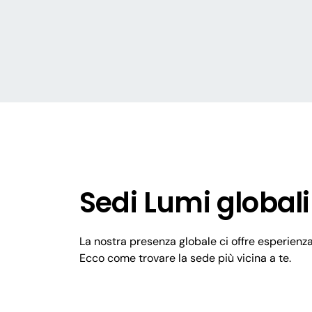
Con noi, puoi concentrarti sul co
tuoi stakeholder: alla gestione t
pensiamo noi.
Sedi Lumi globali
La nostra presenza globale ci offre esperienz
Ecco come trovare la sede più vicina a te.