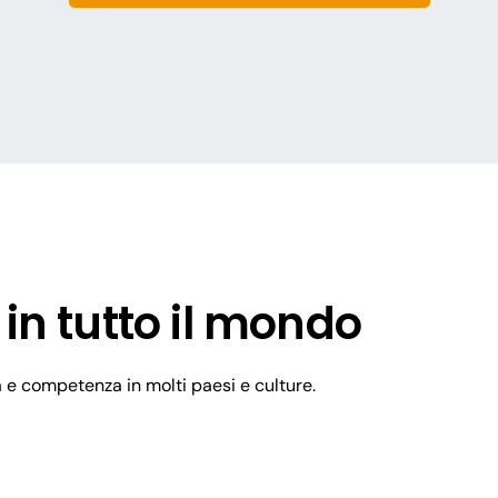
integrata delle
involgimento dei
Lumi è la soluz
ecnica e operativa
associazioni ch
propri azionist
partecipazione,
 in tutto il mondo
a e competenza in molti paesi e culture.