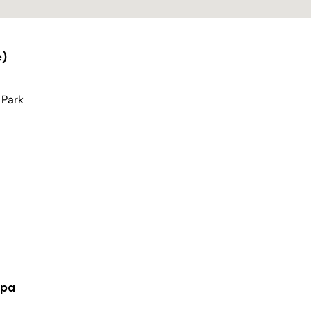
e)
 Park
ppa