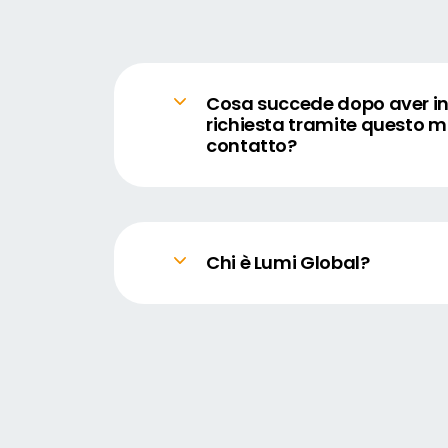
Cosa succede dopo aver in
richiesta tramite questo m
contatto?
Lumi Global risponderà al tuo ind
il prima possibile, in genere entr
lavorativo.
Chi è Lumi Global?
Lumi Global è il tuo partner globa
strategiche di successo.
Supportiamo aziende e organizzazi
mondo con soluzioni tecnologich
assemblee generali, meeting con 
incontri associativi.