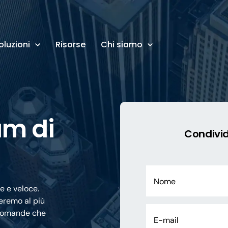
oluzioni
Risorse
Chi siamo
am di
Condivid
e e veloce.
teremo al più
e domande che