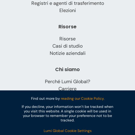
Registri e agenti di trasferimento
Elezioni
Risorse
Risorse
Casi di studio
Notizie aziendali
Chi siamo
Perché Lumi Global?
Carriere
Contattaci
Find out more by
reading our Cookie Policy.
If you decline, your information won’t be tracked when
you visit this website. A single cookie will be used in
your browser to remember your preference not to be
tracked.
Lumi Global Cookie Settings
© Lumi Global