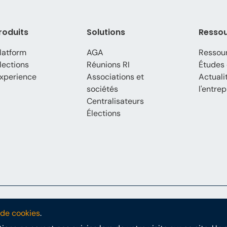
roduits
Solutions
Resso
latform
AGA
Ressou
lections
Réunions RI
Études 
xperience
Associations et
Actuali
sociétés
l'entrep
Centralisateurs
Élections
e confidentialité
Conditions générales
RGPD
Déclaration PoPI
 de cookies
.