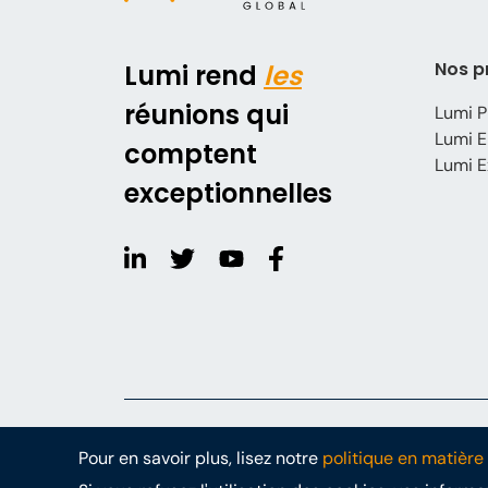
Nos p
Lumi rend
les
réunions qui
Lumi P
Lumi E
comptent
Lumi E
exceptionnelles
© Lumi Global
Politique relative aux cookies
Politique d
Pour en savoir plus, lisez notre
politique en matière