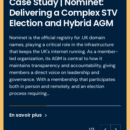
Case Study | Nominet:
comptabilisé. Les résultats peuvent ensuite être affichés
échanger et à répondre aux questions.
réunion.
instantanément au public.
Delivering a Complex STV
Election and Hybrid AGM
Réserver une démo
Réserver une démo
En savoir plus
En savoir plus
Nominet is the official registry for .UK domain
names, playing a critical role in the infrastructure
that keeps the UK's internet running. As a member-
led organization, its AGM is central to how it
maintains transparency and accountability, giving
members a direct voice on leadership and
governance. With a membership that participates
both in person and remotely, and an election
process requiring...
En savoir plus
1/3