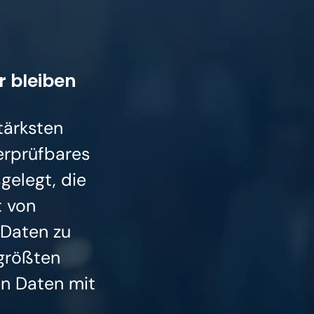
r bleiben
tärksten
erprüfbares
gelegt, die
t von
Daten zu
größten
en Daten mit