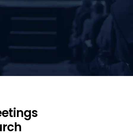
eetings
urch