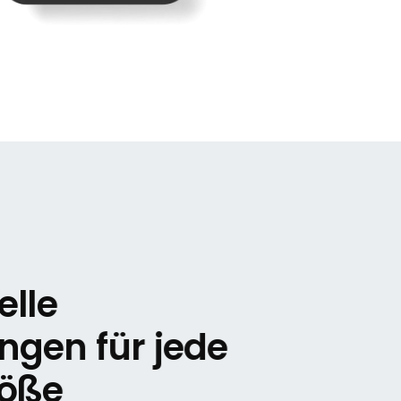
elle
gen für jede
öße