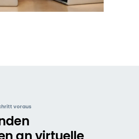
chritt voraus
enden
n an virtuelle