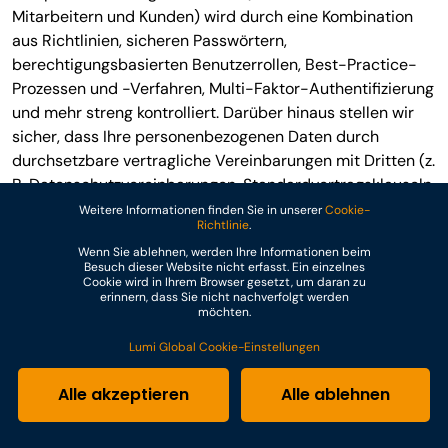
Mitarbeitern und Kunden) wird durch eine Kombination
aus Richtlinien, sicheren Passwörtern,
berechtigungsbasierten Benutzerrollen, Best-Practice-
Prozessen und -Verfahren, Multi-Faktor-Authentifizierung
und mehr streng kontrolliert. Darüber hinaus stellen wir
sicher, dass Ihre personenbezogenen Daten durch
durchsetzbare vertragliche Vereinbarungen mit Dritten (z.
B. Datenschutzvereinbarungen, Standardvertragsklauseln,
Vertraulichkeitsklauseln usw.) zusätzlich geschützt
Weitere Informationen finden Sie in unserer
Cookie-
Richtlinie
.
werden.
Wenn Sie ablehnen, werden Ihre Informationen beim
Besuch dieser Website nicht erfasst. Ein einzelnes
Wenn Sie ein Passwort gewählt haben, das Ihnen den
Cookie wird in Ihrem Browser gesetzt, um daran zu
Zugriff auf bestimmte Teile unserer Website und/oder
erinnern, dass Sie nicht nachverfolgt werden
möchten.
Anwendungen ermöglicht, sind Sie für die Geheimhaltung
dieses Passworts verantwortlich. Sie sollten ein Passwort
Lumi Global Cookie-Einstellungen
niemals an Dritte weitergeben und es auch nicht für den
gemeinsamen Zugriff, beispielsweise über ein Netzwerk,
Alle akzeptieren
Alle ablehnen
verwenden. Außerdem sollten Sie sicherstellen, dass
Passwörter sicher und eindeutig sind und dass Sie