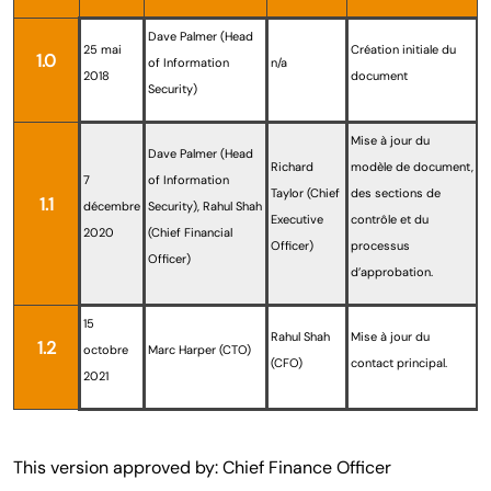
Dave Palmer (Head
25 mai
Création initiale du
1.0
of Information
n/a
2018
document
Security)
Mise à jour du
Dave Palmer (Head
Richard
modèle de document,
7
of Information
Taylor (Chief
des sections de
1.1
décembre
Security), Rahul Shah
Executive
contrôle et du
2020
(Chief Financial
Officer)
processus
Officer)
d’approbation.
15
Rahul Shah
Mise à jour du
1.2
octobre
Marc Harper (CTO)
(CFO)
contact principal.
2021
This version approved by: Chief Finance Officer