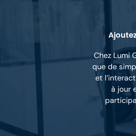
Ajoutez
Chez Lumi G
que de simpl
et l’intera
à jour 
particip