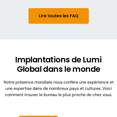
avec les investisseurs et les réunions
salle, elle offre une authentification sécurisée,
destinées aux membres, vous permettant
des fonctionnalités avancées de vote et
ainsi de vous concentrer sur l'engagement
Lire toutes les FAQ
d’élections, ainsi qu’une gestion intégrée des
avec vos parties prenantes, pendant que
questions. C’est une solution clé-en-main
nous nous occupons de tout le reste.
pour les entreprises et les associations qui
souhaitent offrir une meilleure expérience
aux actionnaires.
Implantations de Lumi
Global dans le monde
Notre présence mondiale nous confère une expérience et
une expertise dans de nombreux pays et cultures. Voici
comment trouver le bureau le plus proche de chez vous.