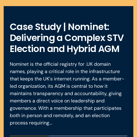
raffinement des futures réunions de relations avec les
protégées.
répétitions et le déroulement de l’événement en direct,
investisseurs.
en vous accompagnant, vous et vos équipes, avec des
conseils, des scripts et des modèles pour garantir votre
Case Study | Nominet:
succès.
Réserver une démonstration
Delivering a Complex STV
En savoir plus
Election and Hybrid AGM
En savoir plus
Nominet is the official registry for .UK domain
names, playing a critical role in the infrastructure
that keeps the UK's internet running. As a member-
led organization, its AGM is central to how it
maintains transparency and accountability, giving
members a direct voice on leadership and
governance. With a membership that participates
both in person and remotely, and an election
process requiring...