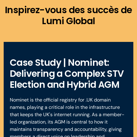
Favorisez un engagement significatif grâce à des
anonyme ou identifié. Toutes les options sont sécurisées,
Inspirez-vous des succès de
Générez des résumés de participation, exportez les
questions-réponses modérées, des fonctionnalités de
conformes et entièrement vérifiables.
enregistrements de vote et conservez une piste d'audit
Lumi Global
levée de main et des notifications en temps réel avant,
complète.
pendant et après le processus électoral.
Case Study | Nominet:
Delivering a Complex STV
Election and Hybrid AGM
Nominet is the official registry for .UK domain
names, playing a critical role in the infrastructure
that keeps the UK's internet running. As a member-
led organization, its AGM is central to how it
maintains transparency and accountability, giving
members a direct voice on leadership and