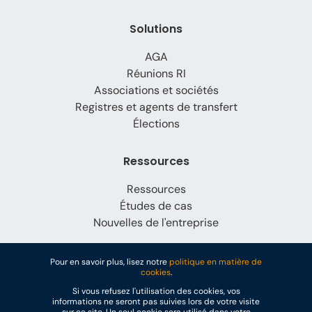
Solutions
AGA
Réunions RI
Associations et sociétés
Registres et agents de transfert
Élections
Ressources
Ressources
Études de cas
Nouvelles de l'entreprise
À propos
Pour en savoir plus, lisez notre
politique en matière de
cookies
.
Pourquoi Lumi Global ?
Si vous refusez l'utilisation des cookies, vos
informations ne seront pas suivies lors de votre visite
Carrières