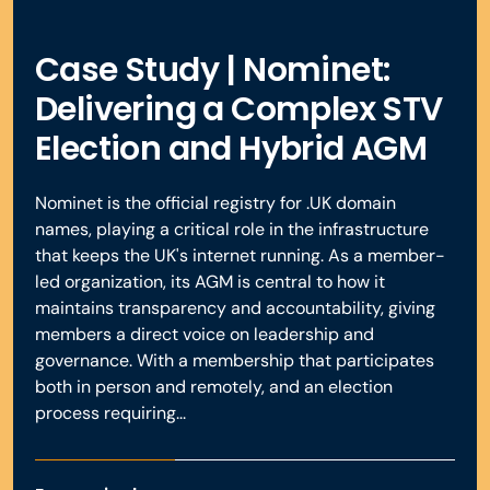
transparence renforce la confiance envers votre
intervenants et en communiquant presque en temps réel,
confirmation instantanée à l’écran, assurant à chaque
Filtrez tous les messages provenant de n’importe
organisation, en démontrant que votre conseil
participant que son vote a bien été pris en compte. Les
vous offrez à chacun le sentiment d’être pleinement
quel canal
d’administration et vos dirigeants sont disponibles pour
Case Study | Nominet:
résultats peuvent ensuite être affichés immédiatement à
intégré et acteur de la réunion.
Attribuez et suivez les sujets de discussion
échanger et répondre à leurs questions.
l’audience.
Delivering a Complex STV
Vérifiez en temps réel le statut vidéo et audio des
intervenants
Election and Hybrid AGM
Priorisez les questions selon leur ordre d’arrivée
En savoir plus
Réserver une démonstration
En savoir plus
Ainsi, vous gardez la maîtrise complète de l’interaction et
Nominet is the official registry for .UK domain
assurez une expérience fluide pour tous.
names, playing a critical role in the infrastructure
that keeps the UK's internet running. As a member-
led organization, its AGM is central to how it
maintains transparency and accountability, giving
Réserver une démonstration
members a direct voice on leadership and
governance. With a membership that participates
both in person and remotely, and an election
process requiring...