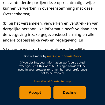
relevante derde partijen deze op rechtmatige wijze
kunnen verwerken in overeenstemming met deze
Overeenkomst;
(b) bij het verzamelen, verwerken en verstrekken van
dergelijke persoonlijke informatie heeft voldaan aan
de wetgeving inzake gegevensbescherming en alle
andere toepasselijke wet- en regelgeving; En
(c) de ontvangst of het gebruik van dergelijke
persoonlijke gegevens door Lumi en/of relevante
Find out more by
reading our Cookie Policy.
derde partijen in overeenstemming met de instructies
If you decline, your information won’t be tracked
van de Klant zal Lumi en/of enige relevante derde
when you visit this website. A single cookie will be
used in your browser to remember your preference
partij niet in overtreding brengen van enige Wetgeving
not to be tracked.
inzake Gegevensbescherming of andere toepasselijke
Lumi Global Cookie Settings
wet- of regelgeving, of inbreuk maken op de rechten
van enige derde partij en vrijwaart Lumi en haar
Accept
Decline
Geassocieerde Ondernemingen en externe
leveranciers van enig verlies, kosten of schade die